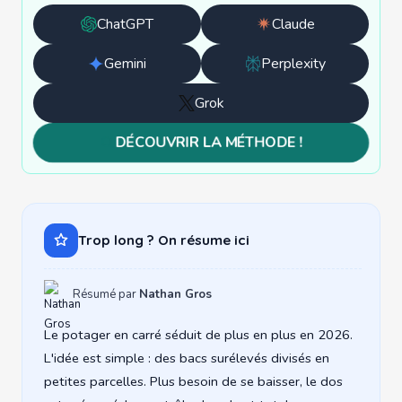
ChatGPT
Claude
Ouvrir
Ouvrir
avec
avec
Gemini
Perplexity
Ouvrir
Ouvrir
ChatGPT
Claude
avec
avec
Grok
Ouvrir
Gemini
Perplexity
avec
DÉCOUVRIR LA MÉTHODE !
Grok
Trop long ? On résume ici
Résumé par
Nathan Gros
Le potager en carré séduit de plus en plus en 2026.
L'idée est simple : des bacs surélevés divisés en
petites parcelles. Plus besoin de se baisser, le dos