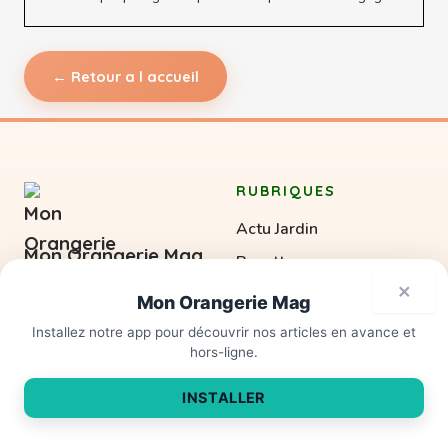
← Retour a l accueil
RUBRIQUES
Actu Jardin
Mon Orangerie Mag
Recettes
Le magazine en ligne du
×
Potager
Mon Orangerie Mag
jardin gourmand et du
verger nourricier
Verger
On vous aide à mijoter.
×
Installez notre app pour découvrir nos articles en avance et
hors-ligne.
Agrumes
Un magazine en ligne
indépendant qui partage
Conserves
INSTALLER
chaque mois recettes,
Saisons
conseils potager, portraits
de producteurs et savoir-