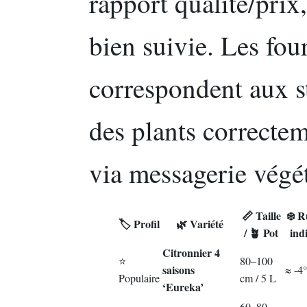
rapport qualité/prix
bien suivie. Les fou
correspondent aux s
des plants correctem
via messagerie végét
📏 Taille
❄️ R
🏷️ Profil
🌿 Variété
/ 🪴 Pot
ind
Citronnier 4
⭐
80–100
saisons
≈ -4
Populaire
cm / 5 L
‘Eureka’
60–80