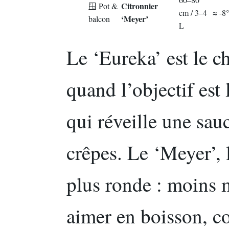
Citronnier
🪟 Pot &
cm / 3–4
≈ -8
‘Meyer’
balcon
L
Le ‘Eureka’ est le c
quand l’objectif est 
qui réveille une sau
crêpes. Le ‘Meyer’, 
plus ronde : moins m
aimer en boisson, co