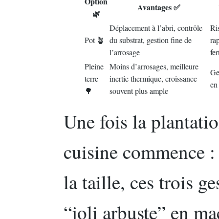
Option
Avantages ✅
🌿
Déplacement à l’abri, contrôle
Ri
Pot 🪴
du substrat, gestion fine de
rap
l’arrosage
fer
Pleine
Moins d’arrosages, meilleure
Ge
terre
inertie thermique, croissance
en
🌳
souvent plus ample
Une fois la plantati
cuisine commence : l
la taille, ces trois 
“joli arbuste” en m