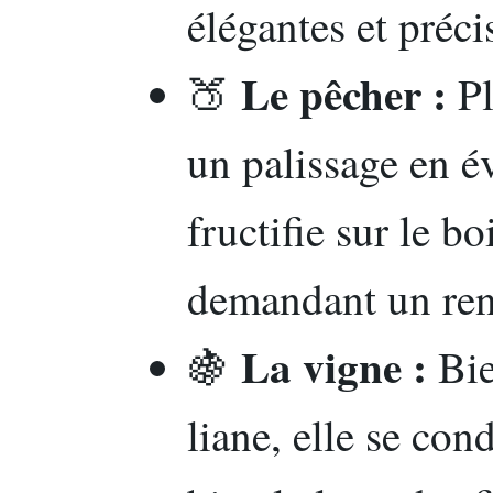
élégantes et préci
Le pêcher :
🍑
Pl
un palissage en év
fructifie sur le b
demandant un ren
La vigne :
🍇
Bie
liane, elle se co