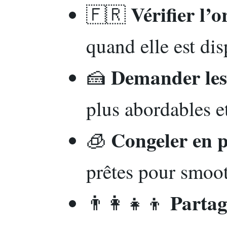
Vérifier l’o
🇫🇷
quand elle est di
Demander les 
🍰
plus abordables et
Congeler en p
🧊
prêtes pour smoot
Partag
👨‍👩‍👧‍👦