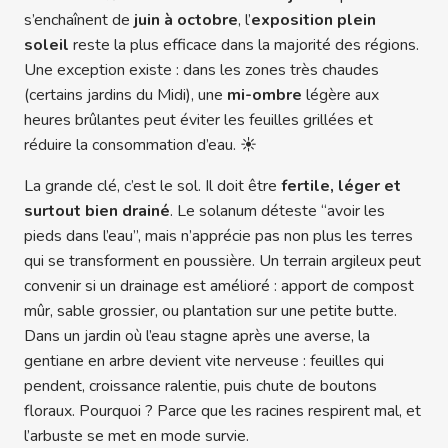
s’enchaînent de
juin à octobre
, l’
exposition plein
soleil
reste la plus efficace dans la majorité des régions.
Une exception existe : dans les zones très chaudes
(certains jardins du Midi), une
mi-ombre
légère aux
heures brûlantes peut éviter les feuilles grillées et
réduire la consommation d’eau. ☀️
La grande clé, c’est le sol. Il doit être
fertile, léger et
surtout bien drainé
. Le solanum déteste “avoir les
pieds dans l’eau”, mais n’apprécie pas non plus les terres
qui se transforment en poussière. Un terrain argileux peut
convenir si un drainage est amélioré : apport de compost
mûr, sable grossier, ou plantation sur une petite butte.
Dans un jardin où l’eau stagne après une averse, la
gentiane en arbre devient vite nerveuse : feuilles qui
pendent, croissance ralentie, puis chute de boutons
floraux. Pourquoi ? Parce que les racines respirent mal, et
l’arbuste se met en mode survie.