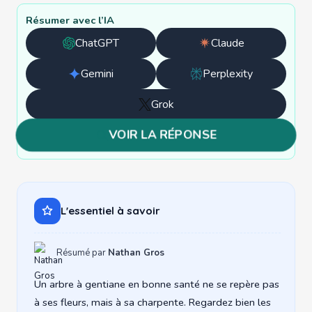
Résumer avec l’IA
ChatGPT
Claude
Ouvrir
Ouvrir
avec
avec
Gemini
Perplexity
Ouvrir
Ouvrir
ChatGPT
Claude
avec
avec
Grok
Ouvrir
Gemini
Perplexity
avec
VOIR LA RÉPONSE
Grok
L'essentiel à savoir
Résumé par
Nathan Gros
Un arbre à gentiane en bonne santé ne se repère pas
à ses fleurs, mais à sa charpente. Regardez bien les