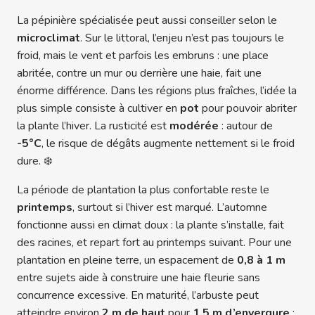
La pépinière spécialisée peut aussi conseiller selon le
microclimat
. Sur le littoral, l’enjeu n’est pas toujours le
froid, mais le vent et parfois les embruns : une place
abritée, contre un mur ou derrière une haie, fait une
énorme différence. Dans les régions plus fraîches, l’idée la
plus simple consiste à cultiver en
pot
pour pouvoir abriter
la plante l’hiver. La rusticité est
modérée
: autour de
-5°C
, le risque de dégâts augmente nettement si le froid
dure. ❄️
La période de plantation la plus confortable reste le
printemps
, surtout si l’hiver est marqué. L’automne
fonctionne aussi en climat doux : la plante s’installe, fait
des racines, et repart fort au printemps suivant. Pour une
plantation en pleine terre, un espacement de
0,8 à 1 m
entre sujets aide à construire une haie fleurie sans
concurrence excessive. En maturité, l’arbuste peut
atteindre environ
2 m de haut
pour
1,5 m d’envergure
: