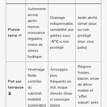
Autonomie
accrue
Drainage
Jardin abrité,
après
indispensable,
climat doux
reprise,
Pleine
sensibilité aux
ou coin
croissance
terre
🌱
gelées sous
protégé
régulière,
-5°C
si non
(mur, cour,
moins de
protégé
patio)
stress
hydrique
Régions
Hivernage
Arrosages
froides,
facile,
plus
balcon, envie
Pot sur
contrôle
fréquents en
de décor
terrasse
du
été, risque
mobile et
🪴
substrat,
d’excès d’eau
“effet
mobilité
si soucoupe
waouh” près
(soleil/abri)
pleine