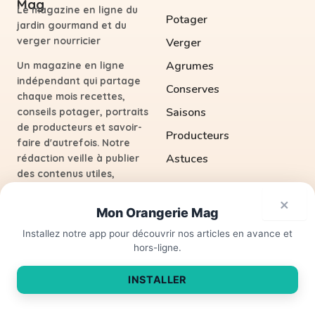
Le magazine en ligne du
Potager
jardin gourmand et du
verger nourricier
Verger
Agrumes
Un magazine en ligne
indépendant qui partage
Conserves
chaque mois recettes,
Saisons
conseils potager, portraits
de producteurs et savoir-
Producteurs
faire d'autrefois. Notre
Astuces
rédaction veille à publier
des contenus utiles,
vérifiés et inspirés par les
×
saisons.
Mon Orangerie Mag
Prêt pour une récolte
×
savoureuse ?
Installez notre app pour découvrir nos articles en avance et
F
I
hors-ligne.
NOS OUTILS
INFORMATIONS
INSTALLER
Calendrier de semis
Contact