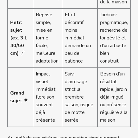
de la maison
Reprise
Effet
Jardinier
Petit
simple,
décoratif
pragmatique,
sujet
mise en
moins
recherche de
(ex. 3 L,
forme
immédiat,
longévité et
40/50
facile,
demande un
d’un arbuste
cm)
📏
meilleure
peu de
bien
adaptation
patience
construit
Impact
Suivi
Besoin d’un
visuel
d’arrosage
résultat
immédiat,
strict la
rapide, jardin
Grand
floraison
première
déjà irrigué
sujet
🌳
souvent
saison, risque
ou présence
déjà
de motte
régulière à la
présente
serrée
maison
Au-delà de ces critères, une question simple permet