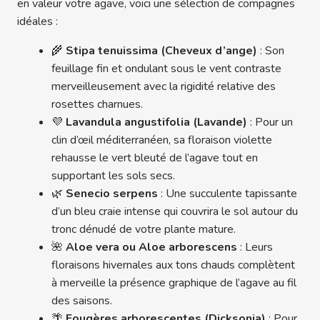
en valeur votre agave, voici une sélection de compagnes
idéales :
🌾
Stipa tenuissima (Cheveux d’ange)
: Son
feuillage fin et ondulant sous le vent contraste
merveilleusement avec la rigidité relative des
rosettes charnues.
💜
Lavandula angustifolia (Lavande)
: Pour un
clin d’œil méditerranéen, sa floraison violette
rehausse le vert bleuté de l’agave tout en
supportant les sols secs.
🌿
Senecio serpens
: Une succulente tapissante
d’un bleu craie intense qui couvrira le sol autour du
tronc dénudé de votre plante mature.
🌺
Aloe vera ou Aloe arborescens
: Leurs
floraisons hivernales aux tons chauds complètent
à merveille la présence graphique de l’agave au fil
des saisons.
🌴
Fougères arborescentes (Dicksonia)
: Pour