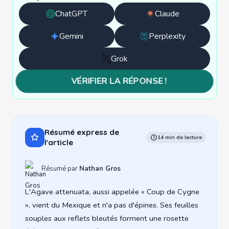
ChatGPT
Claude
Ouvrir
Ouvrir
avec
avec
Gemini
Perplexity
Ouvrir
Ouvrir
ChatGPT
Claude
avec
avec
Grok
Ouvrir
Gemini
Perplexity
avec
VÉRIFIER LA RÉPONSE !
Grok
Résumé express de
14 min de lecture
l'article
Résumé par
Nathan Gros
L'Agave attenuata, aussi appelée « Coup de Cygne
», vient du Mexique et n'a pas d'épines. Ses feuilles
souples aux reflets bleutés forment une rosette