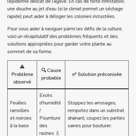
l’épiderme délicat de l’agave. En cas de forte infestation,
une douche au jet d’eau (si le climat permet un séchage
rapide) peut aider à déloger les colonies incrustées.
Pour vous aider à naviguer parmi les défis de la culture,
voici un récapitulatif des problèmes fréquents et des
solutions appropriées pour garder votre plante au
sommet de sa forme.
⚠️
🔍 Cause
Problème
✅ Solution préconisée
probable
observé
Excès
Feuilles
d’humidité
Stoppez les arrosages,
ramollies
/
rempotez dans un substrat
et noircies
Pourriture
drainant, coupez les parties
à la base
des
saines pour bouturer.
racines 💧