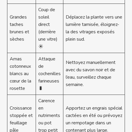
Coup de
Grandes
soleil
Déplacez la plante vers une
taches
direct
lumière tamisée, éloignez-
brunes et
(derrière
la des vitrages exposés
sèches
une vitre)
plein sud.
☀️
Amas
Attaque
Nettoyez manuellement
cotonneux
de
avec du savon noir et de
blancs au
cochenilles
l’eau, surveillez chaque
cœur de la
farineuses
semaine.
rosette
🐛
Carence
Croissance
en
Apportez un engrais spécial
stoppée et
nutriments
cactées en été ou prévoyez
feuillage
ou pot
un rempotage dans un
pâle
trop petit
contenant plus large.