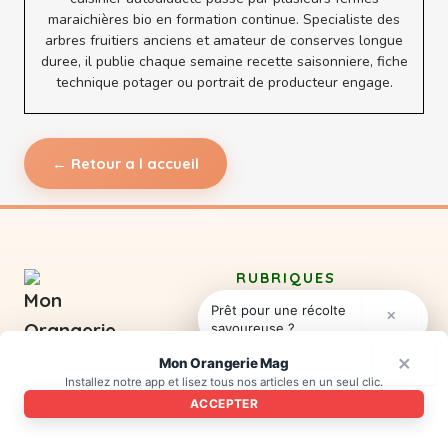
maraichières bio en formation continue. Specialiste des
arbres fruitiers anciens et amateur de conserves longue
duree, il publie chaque semaine recette saisonniere, fiche
technique potager ou portrait de producteur engage.
← Retour a l accueil
RUBRIQUES
Prêt pour une récolte
×
Actu Jardin
savoureuse ?
Mon Orangerie Mag
Recettes
×
Mon Orangerie Mag
Le magazine en ligne du
Potager
Installez notre app et lisez tous nos articles en un seul clic.
jardin gourmand et du
ACCEPTER
verger nourricier
Verger
Un magazine en ligne