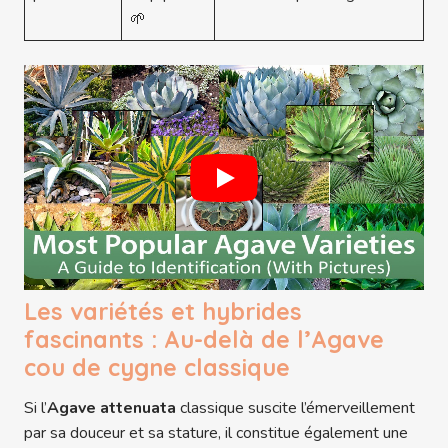
🌱
Les variétés et hybrides
fascinants : Au-delà de l’Agave
cou de cygne classique
Si l’
Agave attenuata
classique suscite l’émerveillement
par sa douceur et sa stature, il constitue également une