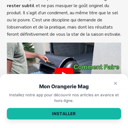
rester subtil
et ne pas masquer le goût originel du
produit. Il s’agit d’un condiment, au même titre que le sel
ou le poivre. C’est une discipline qui demande de
l’observation et de la pratique, mais dont les résultats
feront définitivement de vous la star de la saison estivale.
×
Mon Orangerie Mag
Des épices qui changent
×
tout.
Installez notre app pour découvrir nos articles en avance et
hors-ligne.
Entretien, sécurité et astuces pour
INSTALLER
maîtriser votre guide pratique