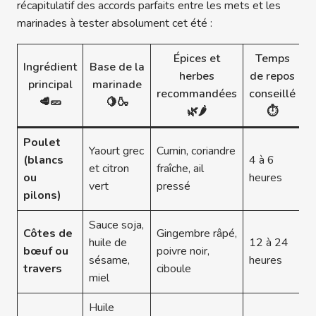
récapitulatif des accords parfaits entre les mets et les
marinades à tester absolument cet été :
Épices et
Temps
Ingrédient
Base de la
herbes
de repos
principal
marinade
recommandées
conseillé
🥩🥒
🍋🍶
🌿🌶️
⏱️
Poulet
Yaourt grec
Cumin, coriandre
(blancs
4 à 6
et citron
fraîche, ail
ou
heures
vert
pressé
pilons)
Sauce soja,
Côtes de
Gingembre râpé,
huile de
12 à 24
bœuf ou
poivre noir,
sésame,
heures
travers
ciboule
miel
Huile