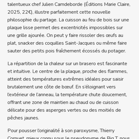
talentueux chef Julien Camdeborde (Éditions Marie Claire,
2025, 22€), illustre parfaitement cette nouvelle
philosophie du partage. La cuisson au feu de bois sur une
plaque lisse permet des excentricités impossibles sur
une grille ajourée. On peut y faire rissoler des œufs au
plat, snacker des coquilles Saint-Jacques ou même faire
sauter des petits pois fraîchement écossés du potager.
La répartition de la chaleur sur un brasero est fascinante
et intuitive. Le centre de la plaque, proche des flammes,
atteint des températures extrêmes idéales pour saisir
brutalement une côte de bœuf. En s’éloignant vers
l’extérieur de l’anneau, la température chute doucement,
offrant une zone de maintien au chaud ou de cuisson
délicate pour des asperges vertes ou des moitiés de
pêches jaunes.
Pour pousser l’originalité à son paroxysme, Thierry
Cornuet, mieux connu sous le pseudonyme de Big T, nous