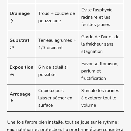
Évite l’asphyxie
Drainage
Trous + couche de
racinaire et les
💧
pouzzolane
feuilles jaunes
Garde de l’air et de
Substrat
Terreau agrumes +
la fraîcheur sans
🌱
1/3 drainant
stagnation
Favorise floraison,
Exposition
6 h de soleil si
parfum et
☀️
possible
fructification
Copieux puis
Stimule les racines
Arrosage
laisser sécher en
à explorer tout le
🚿
surface
volume
Une fois l’arbre bien installé, tout se joue sur le rythme :
eau, nutrition, et protection. La prochaine étape consiste à