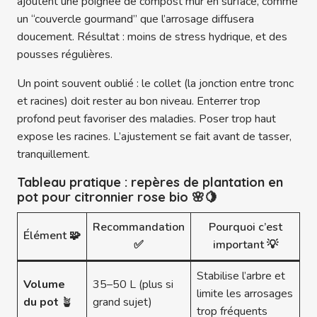
ajoutent une poignée de compost mûr en surface, comme
un “couvercle gourmand” que l’arrosage diffusera
doucement. Résultat : moins de stress hydrique, et des
pousses régulières.
Un point souvent oublié : le collet (la jonction entre tronc
et racines) doit rester au bon niveau. Enterrer trop
profond peut favoriser des maladies. Poser trop haut
expose les racines. L’ajustement se fait avant de tasser,
tranquillement.
Tableau pratique : repères de plantation en
pot pour citronnier rose bio 🌸🍋
Recommandation
Pourquoi c’est
Élément 🧩
✅
important 💡
Stabilise l’arbre et
Volume
35–50 L (plus si
limite les arrosages
du pot
🪴
grand sujet)
trop fréquents