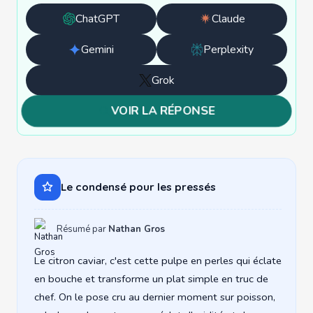
ChatGPT
Claude
Ouvrir
Ouvrir
avec
avec
Gemini
Perplexity
Ouvrir
Ouvrir
ChatGPT
Claude
avec
avec
Grok
Ouvrir
Gemini
Perplexity
avec
VOIR LA RÉPONSE
Grok
Le condensé pour les pressés
Résumé par
Nathan Gros
Le citron caviar, c'est cette pulpe en perles qui éclate
en bouche et transforme un plat simple en truc de
chef. On le pose cru au dernier moment sur poisson,