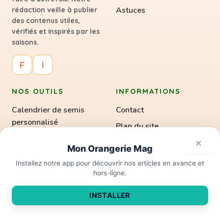
Astuces
rédaction veille à publier
des contenus utiles,
vérifiés et inspirés par les
saisons.
F
I
NOS OUTILS
INFORMATIONS
Calendrier de semis
Contact
personnalisé
Plan du site
Calculateur de dose
×
Mentions légales
Mon Orangerie Mag
d'engrais NPK
Votre prochain festin
×
La rédaction
commence ici.
Installez notre app pour découvrir nos articles en avance et
Calculateur de
hors-ligne.
rendement à l'hectare
INSTALLER