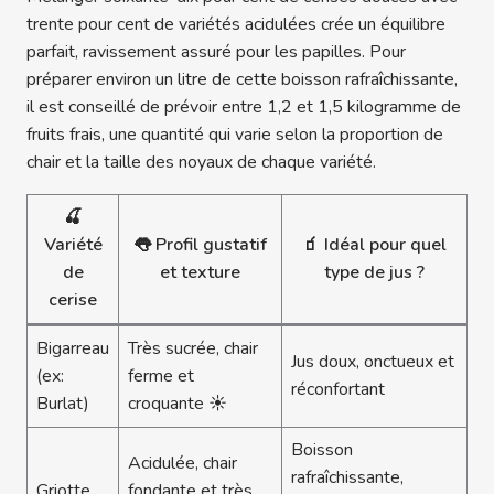
trente pour cent de variétés acidulées crée un équilibre
parfait, ravissement assuré pour les papilles. Pour
préparer environ un litre de cette boisson rafraîchissante,
il est conseillé de prévoir entre 1,2 et 1,5 kilogramme de
fruits frais, une quantité qui varie selon la proportion de
chair et la taille des noyaux de chaque variété.
🍒
Variété
👅 Profil gustatif
🧃 Idéal pour quel
de
et texture
type de jus ?
cerise
Bigarreau
Très sucrée, chair
Jus doux, onctueux et
(ex:
ferme et
réconfortant
Burlat)
croquante ☀️
Boisson
Acidulée, chair
rafraîchissante,
Griotte
fondante et très