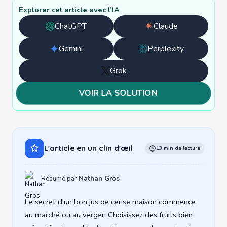
Explorer cet article avec l’IA
ChatGPT
Claude
Ouvrir
Ouvrir
avec
avec
Gemini
Perplexity
Ouvrir
Ouvrir
ChatGPT
Claude
avec
avec
Grok
Ouvrir
Gemini
Perplexity
avec
VOIR LA SOLUTION
Grok
L'article en un clin d'œil
13 min de lecture
Résumé par
Nathan Gros
Le secret d'un bon jus de cerise maison commence
au marché ou au verger. Choisissez des fruits bien