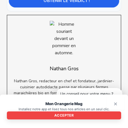
OBTENIR LE VERDICT !
Nathan Gros
Nathan Gros, redacteur en chef et fondateur, jardinier-
cuisinier autodidacte passe par plusieurs fermes
maraichières bio en formation continue. Specialiste des
Un conseil pour votre menu ?
×
arbres fruitiers anciens et amateur de conserves longue
×
Mon Orangerie Mag
duree, il publie chaque semaine recette saisonniere, fiche
Installez notre app et lisez tous nos articles en un seul clic.
technique potager ou portrait de producteur engage.
ACCEPTER