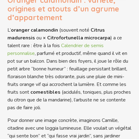
Oranger calamondin : variété,
origines et atouts d’un agrume
d’appartement
L’
oranger calamondin
(souvent noté
Citrus
madurensis
ou
× Citrofortunella microcarpa
) a ce
talent rare : être à la fois
Calendrier de semis
personnalise
, parfumé et productif, même quand il vit en
pot sur un balcon. Dans bien des foyers, il joue le rôle du
petit arbre “bonne humeur” : feuillage persistant brillant,
floraison blanche très odorante, puis une pluie de mini-
fruits orange vif qui accrochent la lumière. Et comme les
fruits sont
comestibles
(acidulés, toniques, plus proches
du citron que de la mandarine), l’arbuste ne se contente
pas de faire joli.
Pour donner une image concrète, imaginons Camille,
citadine avec une loggia lumineuse. Elle voulait un végétal
“qui sente bon” et “qui fasse vrai jardin”, sans jardiner