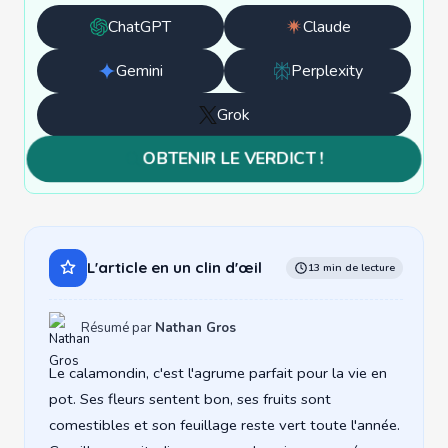
ChatGPT
Claude
Ouvrir
Ouvrir
avec
avec
Gemini
Perplexity
Ouvrir
Ouvrir
ChatGPT
Claude
avec
avec
Grok
Ouvrir
Gemini
Perplexity
avec
OBTENIR LE VERDICT !
Grok
L'article en un clin d'œil
13 min de lecture
Résumé par
Nathan Gros
Le calamondin, c'est l'agrume parfait pour la vie en
pot. Ses fleurs sentent bon, ses fruits sont
comestibles et son feuillage reste vert toute l'année.