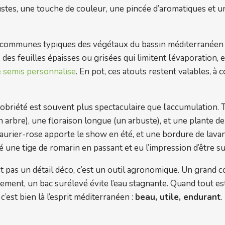
ustes, une touche de couleur, une pincée d’aromatiques et u
ues communes typiques des végétaux du bassin méditerranée
 des feuilles épaisses ou grisées qui limitent l’évaporation, 
e semis personnalise
. En pot, ces atouts restent valables, à c
sobriété est souvent plus spectaculaire que l’accumulation. 
un arbre), une floraison longue (un arbuste), et une plante 
 laurier-rose apporte le show en été, et une bordure de lavan
é une tige de romarin en passant et eu l’impression d’être 
est pas un détail déco, c’est un outil agronomique. Un grand c
ement, un bac surélevé évite l’eau stagnante. Quand tout est 
’est bien là l’esprit méditerranéen :
beau, utile, endurant
.