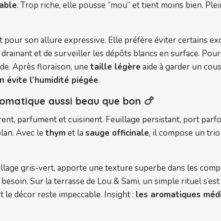
able
. Trop riche, elle pousse “mou” et tient moins bien. Ple
 pour son allure expressive. Elle préfère éviter certains excè
 drainant et de surveiller les dépôts blancs en surface. Pour 
rude. Après floraison, une
taille légère
aide à garder un cous
on évite l’humidité piégée
.
aromatique aussi beau que bon 🍗
rent, parfument et cuisinent. Feuillage persistant, port parf
lan. Avec le
thym
et la
sauge officinale
, il compose un trio
euillage gris-vert, apporte une texture superbe dans les co
au besoin. Sur la terrasse de Lou & Sami, un simple rituel s’e
 le décor reste impeccable. Insight :
les aromatiques méd