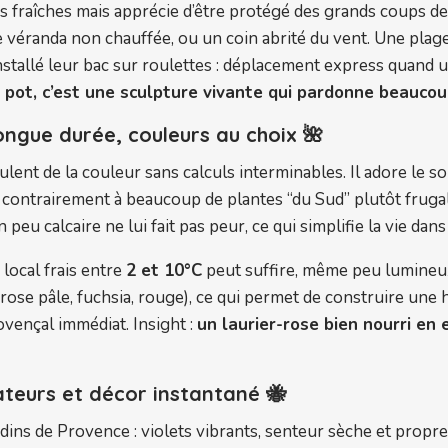
es fraîches mais apprécie d’être protégé des grands coups de 
une véranda non chauffée, ou un coin abrité du vent. Une pla
nstallé leur bac sur roulettes : déplacement express quand u
n pot, c’est une sculpture vivante qui pardonne beaucou
longue durée, couleurs au choix 🌺
eulent de la couleur sans calculs interminables. Il adore le sol
 contrairement à beaucoup de plantes “du Sud” plutôt frugal
peu calcaire ne lui fait pas peur, ce qui simplifie la vie da
 local frais entre
2 et 10°C
peut suffire, même peu lumineux,
, rose pâle, fuchsia, rouge), ce qui permet de construire une
ovençal immédiat. Insight :
un laurier-rose bien nourri en e
ateurs et décor instantané 🐝
dins de Provence : violets vibrants, senteur sèche et propre