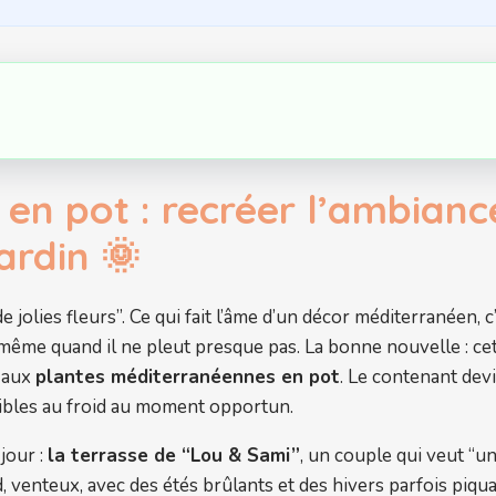
en pot : recréer l’ambianc
ardin 🌞
 jolies fleurs”. Ce qui fait l’âme d’un décor méditerranéen,
 même quand il ne pleut presque pas. La bonne nouvelle : cet
e aux
plantes méditerranéennes en pot
. Le contenant devi
nsibles au froid au moment opportun.
jour :
la terrasse de “Lou & Sami”
, un couple qui veut “u
d, venteux, avec des étés brûlants et des hivers parfois piq