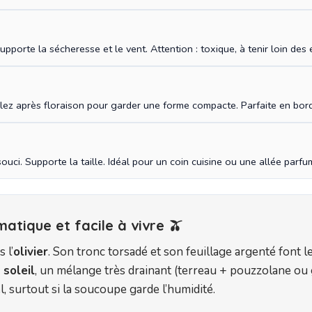
pporte la sécheresse et le vent. Attention : toxique, à tenir loin des 
illez après floraison pour garder une forme compacte. Parfaite en bor
uci. Supporte la taille. Idéal pour un coin cuisine ou une allée parfu
matique et facile à vivre 🫒
 l’
olivier
. Son tronc torsadé et son feuillage argenté font 
 soleil
, un mélange très drainant (terreau + pouzzolane ou 
, surtout si la soucoupe garde l’humidité.