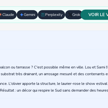
VOIR LE 
Claude
Gemini
Perplexity
Grok
Ouvrir
Ouvrir
Ouvrir
Ouvrir
avec
avec
avec
avec
Claude
Gemini
Perplexity
Grok
lcon ou terrasse ? C'est possible même en ville. Lou et Sami l'ont
 substrat très drainant, un arrosage mesuré et des contenants en
nce. L'olivier apporte la structure, le laurier-rose le show estiva
 Résultat : un décor qui respire le Sud sans demander des heures