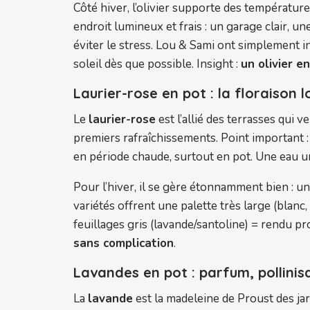
Côté hiver, l’olivier supporte des températur
endroit lumineux et frais : un garage clair, 
éviter le stress. Lou & Sami ont simplement i
soleil dès que possible. Insight :
un olivier e
Laurier-rose en pot : la floraison 
Le
laurier-rose
est l’allié des terrasses qui v
premiers rafraîchissements. Point important :
en période chaude, surtout en pot. Une eau un 
Pour l’hiver, il se gère étonnamment bien : un
variétés offrent une palette très large (blanc
feuillages gris (lavande/santoline) = rendu pr
sans complication
.
Lavandes en pot : parfum, pollinis
La
lavande
est la madeleine de Proust des jar