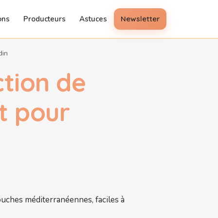
ons
Producteurs
Astuces
Newsletter
din
ction de
t pour