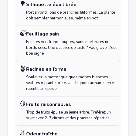
🌳
Silhouette équilibrée
Port arrondi, pas de branches filiformes. La plante
doit sembler harmonieuse, même en pot.
🍃
Feuillage sain
Feuilles vert franc, souples, sans marbrures ni
bords secs. Une cicatrice de taille ? Pas grave, c'est
bon signe.
🪴
Racines en forme
Soulevez la motte : quelques racines blanches
visibles = plante prête. Un chignon racinaire serré
ralentit la reprise.
🍋
Fruits raisonnables
Trop de fruits épuise un jeune arbre. Préférez un
sujet avec 2-3 citrons et des pousses réparties.
👃
Odeur fraîche