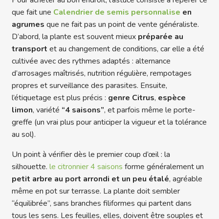
Pour acheter au bon endroit, l’astuce consiste à repérer ce
que fait une
Calendrier de semis personnalise
en
agrumes
que ne fait pas un point de vente généraliste.
D’abord, la plante est souvent mieux
préparée au
transport
et au changement de conditions, car elle a été
cultivée avec des rythmes adaptés : alternance
d’arrosages maîtrisés, nutrition régulière, rempotages
propres et surveillance des parasites. Ensuite,
l’étiquetage est plus précis :
genre Citrus
,
espèce
limon
, variété
“4 saisons”
, et parfois même le porte-
greffe (un vrai plus pour anticiper la vigueur et la tolérance
au sol).
Un point à vérifier dès le premier coup d’œil : la
silhouette.
le citronnier 4 saisons
forme généralement un
petit arbre au port arrondi et un peu étalé
, agréable
même en pot sur terrasse. La plante doit sembler
“équilibrée”, sans branches filiformes qui partent dans
tous les sens. Les feuilles, elles, doivent être souples et