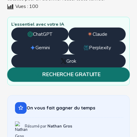
Vues :
100
L’essentiel avec votre IA
ChatGPT
Claude
Ouvrir
Ouvrir
avec
avec
Gemini
Perplexity
Ouvrir
Ouvrir
ChatGPT
Claude
avec
avec
Grok
Ouvrir
Gemini
Perplexity
avec
RECHERCHE GRATUITE
Grok
On vous fait gagner du temps
Résumé par
Nathan Gros