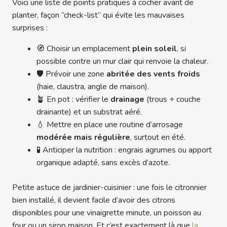
Voici une liste de points pratiques à cocher avant de
planter, façon “check-list” qui évite les mauvaises
surprises :
🧭 Choisir un emplacement
plein soleil
, si
possible contre un mur clair qui renvoie la chaleur.
🛡️ Prévoir une zone
abritée des vents froids
(haie, claustra, angle de maison).
🪴 En pot : vérifier le
drainage
(trous + couche
drainante) et un substrat aéré.
💧 Mettre en place une routine d’arrosage
modérée mais régulière
, surtout en été.
🧪 Anticiper la nutrition : engrais agrumes ou apport
organique adapté, sans excès d’azote.
Petite astuce de jardinier-cuisinier : une fois le citronnier
bien installé, il devient facile d’avoir des citrons
disponibles pour une vinaigrette minute, un poisson au
four ou un sirop maison. Et c’est exactement là que
la