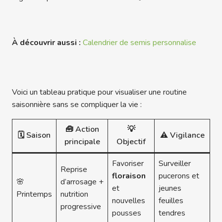
À découvrir aussi :
Calendrier de semis personnalise
Voici un tableau pratique pour visualiser une routine
saisonnière sans se compliquer la vie :
🧰 Action
💡
🗓️ Saison
⚠️ Vigilance
principale
Objectif
Favoriser
Surveiller
Reprise
floraison
pucerons et
🌸
d’arrosage +
et
jeunes
Printemps
nutrition
nouvelles
feuilles
progressive
pousses
tendres