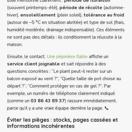
utile mentionne clairement :
période de floraison
(souvent printemps-été),
période de récolte
(automne-
hiver),
ensoleillement
(plein soleil),
tolérance au froid
(autour de –5 °C en situation abritée) et type de sol (frais,
humidité modérée, drainage indispensable). Ces éléments
ne sont pas des détails : ils conditionnent la réussite à la
maison.
Ensuite, le contact.
Une pépinière fiable
affiche un
service client joignable
et sait répondre à des
questions concrètes : “Le plant peut-il rester sur un
balcon exposé au vent ?”, “Quelle taille de pot choisir au
départ ?”, “Comment protéger en cas de gel ?”. Par
exemple, un numéro de téléphone clairement indiqué
(comme un
03 86 43 89 37
) rassure immédiatement,
parce qu’il y a une vraie équipe derrière la page. 📞
Éviter les pièges : stocks, pages cassées et
informations incohérentes