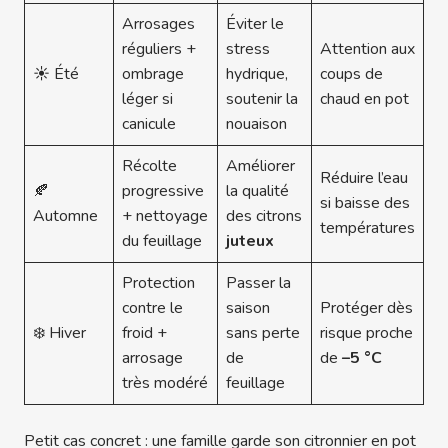
Arrosages
Éviter le
réguliers +
stress
Attention aux
☀️ Été
ombrage
hydrique,
coups de
léger si
soutenir la
chaud en pot
canicule
nouaison
Récolte
Améliorer
Réduire l’eau
🍂
progressive
la qualité
si baisse des
Automne
+ nettoyage
des citrons
températures
du feuillage
juteux
Protection
Passer la
contre le
saison
Protéger dès
❄️ Hiver
froid +
sans perte
risque proche
arrosage
de
de
–5 °C
très modéré
feuillage
Petit cas concret : une famille garde son citronnier en pot