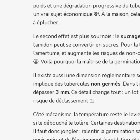
poids et une dégradation progressive du tube
un vrai sujet économique 💸. À la maison, cela
à éplucher.
Le second effet est plus sournois : le
sucrag
l’amidon peut se convertir en sucres. Pour la t
l’amertume, et augmente les risques de non-con
😬. Voilà pourquoi la maîtrise de la germinati
Il existe aussi une dimension réglementaire 
implique des tubercules
non germés
. Dans l
dépasser
3 mm
. Ce détail change tout : un l
risque de déclassement 📉.
Côté mécanisme, la température reste le levier
si le débouché le tolère. Certaines destinatio
Il faut donc jongler : ralentir la germination
envisagée, et de l’équipement (ventilation, ét