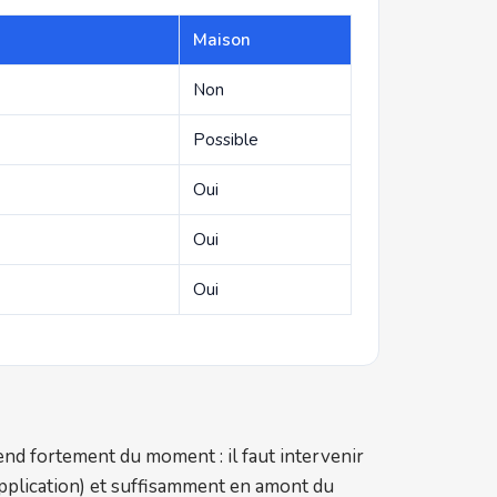
Maison
Non
Possible
Oui
Oui
Oui
épend fortement du moment : il faut intervenir
pplication) et suffisamment en amont du