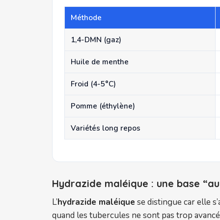
Méthode
1,4-DMN (gaz)
Huile de menthe
Froid (4-5°C)
Pomme (éthylène)
Variétés long repos
Hydrazide maléique : une base “au
L’
hydrazide maléique
se distingue car elle s
quand les tubercules ne sont pas trop avancé