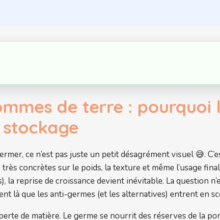
mmes de terre : pourquoi l
 stockage
er, ce n’est pas juste un petit désagrément visuel 😅. C’
rès concrètes sur le poids, la texture et même l’usage fina
s), la reprise de croissance devient inévitable. La question n
ment là que les anti-germes (et les alternatives) entrent en s
la perte de matière. Le germe se nourrit des réserves de la 