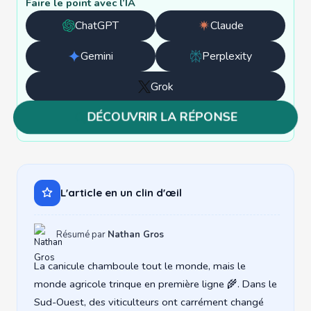
Faire le point avec l’IA
ChatGPT
Claude
Ouvrir
Ouvrir
avec
avec
Gemini
Perplexity
Ouvrir
Ouvrir
ChatGPT
Claude
avec
avec
Grok
Ouvrir
Gemini
Perplexity
avec
DÉCOUVRIR LA RÉPONSE
Grok
L'article en un clin d'œil
Résumé par
Nathan Gros
La canicule chamboule tout le monde, mais le
monde agricole trinque en première ligne 🌾. Dans le
Sud-Ouest, des viticulteurs ont carrément changé