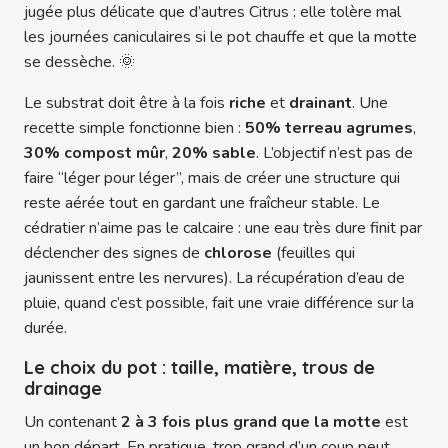
jugée plus délicate que d’autres Citrus : elle tolère mal
les journées caniculaires si le pot chauffe et que la motte
se dessèche. 🌞
Le substrat doit être à la fois
riche
et
drainant
. Une
recette simple fonctionne bien :
50% terreau agrumes
,
30% compost mûr
,
20% sable
. L’objectif n’est pas de
faire “léger pour léger”, mais de créer une structure qui
reste aérée tout en gardant une fraîcheur stable. Le
cédratier n’aime pas le calcaire : une eau très dure finit par
déclencher des signes de
chlorose
(feuilles qui
jaunissent entre les nervures). La récupération d’eau de
pluie, quand c’est possible, fait une vraie différence sur la
durée.
Le choix du pot : taille, matière, trous de
drainage
Un contenant
2 à 3 fois plus grand que la motte
est
un bon départ. En pratique, trop grand d’un coup peut