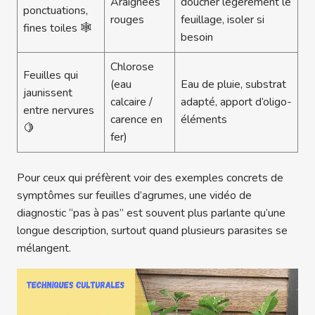
Araignées
doucher légèrement le
ponctuations,
rouges
feuillage, isoler si
fines toiles 🕸️
besoin
Chlorose
Feuilles qui
(eau
Eau de pluie, substrat
jaunissent
calcaire /
adapté, apport d’oligo-
entre nervures
carence en
éléments
🍋
fer)
Pour ceux qui préfèrent voir des exemples concrets de
symptômes sur feuilles d’agrumes, une vidéo de
diagnostic “pas à pas” est souvent plus parlante qu’une
longue description, surtout quand plusieurs parasites se
mélangent.