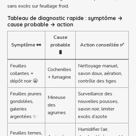
sans excès sur feuillage froid.
Tableau de diagnostic rapide : symptôme →
cause probable → action
Cause
Symptôme 👀
probable
Action conseillée ✅
🐛
Feuilles
Nettoyage manuel,
Cochenilles
collantes +
savon doux, aération,
+ fumagine
dépôt noir 😬
contrôle des tiges
Feuilles jeunes
Surveillance des
Mineuse
gondolées,
nouvelles pousses,
des
galeries
savon noir, limiter
agrumes
argentées ✨
excès d’azote
Humidifier l’air,
Feuilles ternes,