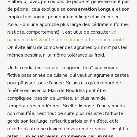
+ albédo), avec peu ou pas de pulpe et généralement pas
de pépins : cela explique sa
conservation longue
et son
emploi traditionnel pour parfumer linge et intérieur en
Asie. Pour une approche plus large des cédratiers (forme,
rusticité, comportement), il est utile de consulter
un
panorama des variétés de cédratiers et de leur rusticité
.
On évite ainsi de comparer des agrumes qui n’ont pas les
mêmes besoins, ni la même tolérance au froid.
Un fil conducteur simple : imaginer “Lina”, une voisine
fictive passionnée de cuisine, qui veut un agrume à zestes
pour pâtisser toute l’année. Si Lina n’a qu’un rebord de
fenêtre en hiver, la Main de Bouddha peut être
compliquée (besoin de lumière, air plus humide,
températures modérées). Si elle dispose d’une véranda
non chauffée, c’est tout de suite plus réaliste : l’arbuste
garde son feuillage, refleurit parfois en fin d’été, et la
récolte d’automne devient un vrai rendez-vous. L’insight à
retenir :
un achat réussi commence par un plan