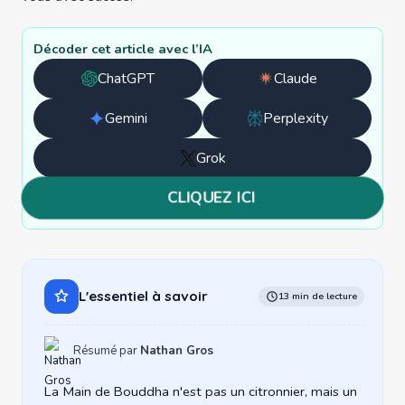
Décoder cet article avec l’IA
ChatGPT
Claude
Ouvrir
Ouvrir
avec
avec
Gemini
Perplexity
Ouvrir
Ouvrir
ChatGPT
Claude
avec
avec
Grok
Ouvrir
Gemini
Perplexity
avec
CLIQUEZ ICI
Grok
L'essentiel à savoir
13 min de lecture
Résumé par
Nathan Gros
La Main de Bouddha n'est pas un citronnier, mais un