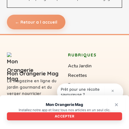
← Retour a l accueil
RUBRIQUES
Actu Jardin
Mon Orangerie Mag
Recettes
Le magazine en ligne du
Potager
jardin gourmand et du
Prêt pour une récolte
×
verger nourricier
Verger
savoureuse ?
×
Agrumes
Un magazine en ligne
Mon Orangerie Mag
indépendant qui partage
Installez notre app et lisez tous nos articles en un seul clic.
Conserves
chaque mois recettes,
ACCEPTER
Saisons
conseils potager, portraits