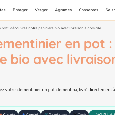
tes
Potager
Verger
Agrumes
Conserves
Sais
 pot : découvrez notre pépinière bio avec livraison à domicile
ementinier en pot 
e bio avec livraiso
VOIR LA
Claude
Gemini
Perplexity
Grok