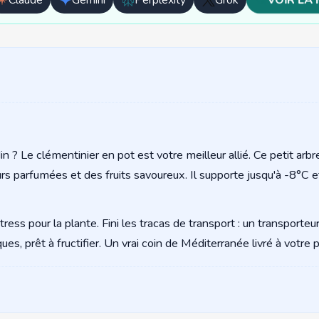
Ouvrir
Ouvrir
Ouvrir
Ouvrir
avec
avec
avec
avec
Claude
Gemini
Perplexity
Grok
 ? Le clémentinier en pot est votre meilleur allié. Ce petit arb
leurs parfumées et des fruits savoureux. Il supporte jusqu'à -8°C
tress pour la plante. Fini les tracas de transport : un transport
ues, prêt à fructifier. Un vrai coin de Méditerranée livré à votre p