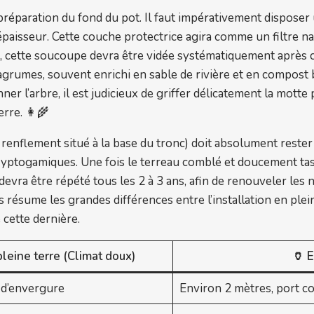
 préparation du fond du pot. Il faut impérativement disposer 
épaisseur. Cette couche protectrice agira comme un filtre nat
s, cette soucoupe devra être vidée systématiquement après c
grumes, souvent enrichi en sable de rivière et en compost b
ner l’arbre, il est judicieux de griffer délicatement la mott
rre. 👩‍🌾
le renflement situé à la base du tronc) doit absolument reste
cryptogamiques. Une fois le terreau comblé et doucement ta
 devra être répété tous les 2 à 3 ans, afin de renouveler le
 résume les grandes différences entre l’installation en plei
cette dernière.
pleine terre (Climat doux)
🏺 
 d’envergure
Environ 2 mètres, port c