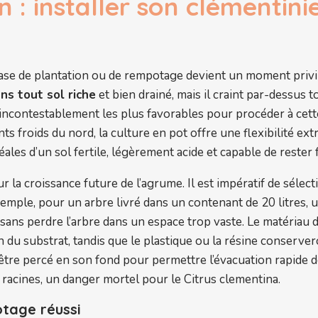
n : installer son clémentini
ase de plantation ou de rempotage devient un moment privil
ns tout sol riche
et bien drainé, mais il craint par-dessus t
ncontestablement les plus favorables pour procéder à cette in
nts froids du nord, la culture en pot offre une flexibilité ext
éales d’un sol fertile, légèrement acide et capable de rester 
r la croissance future de l’agrume. Il est impératif de séle
emple, pour un arbre livré dans un contenant de 20 litres, u
s perdre l’arbre dans un espace trop vaste. Le matériau du 
du substrat, tandis que le plastique ou la résine conservero
 être percé en son fond pour permettre l’évacuation rapide 
s racines, un danger mortel pour le Citrus clementina.
tage réussi