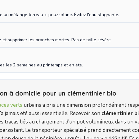
mme un mélange terreau + pouzzolane. Évitez l'eau stagnante.
re et supprimer les branches mortes. Pas de taille sévère.
tes les 2 semaines au printemps et en été.
son à domicile pour un clémentinier bio
ces verts
urbains a pris une dimension profondément respe
’a jamais été aussi essentielle. Recevoir son
clémentinier bi
les tracas liés au chargement d’un pot volumineux dans un vé
persistant. Le transporteur spécialisé prend directement co
tion douce de la pépinière jusqu’au lieu de vie définitif. Ce s