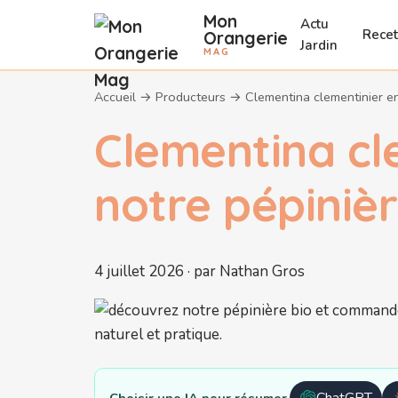
Mon
Actu
Recet
Orangerie
Jardin
MAG
Accueil
→
Producteurs
→
Clementina clementinier en
Clementina cl
notre pépinièr
4 juillet 2026 · par Nathan Gros
ChatGPT
Choisir une IA pour résumer