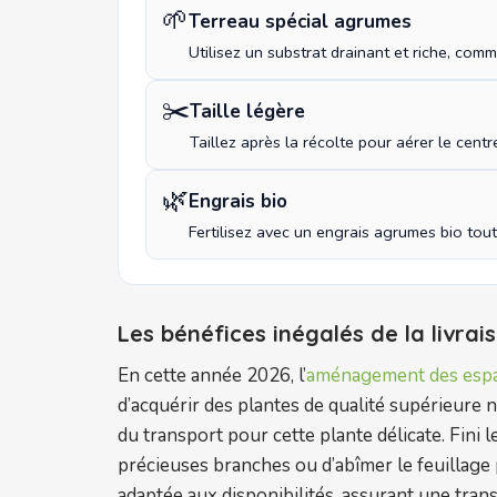
🌱
Terreau spécial agrumes
Utilisez un substrat drainant et riche, co
✂️
Taille légère
Taillez après la récolte pour aérer le cent
🌿
Engrais bio
Fertilisez avec un engrais agrumes bio tou
Les bénéfices inégalés de la livrai
En cette année 2026, l’
aménagement des espa
d’acquérir des plantes de qualité supérieure n
du transport pour cette plante délicate. Fini 
précieuses branches ou d’abîmer le feuillage 
adaptée aux disponibilités, assurant une transi