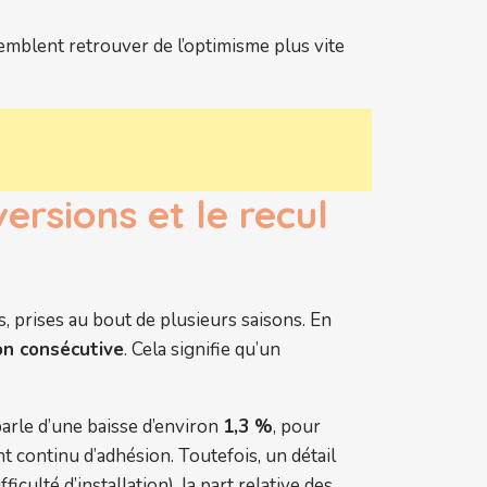
semblent retrouver de l’optimisme plus vite
rsions et le recul
es, prises au bout de plusieurs saisons. En
on consécutive
. Cela signifie qu’un
parle d’une baisse d’environ
1,3 %
, pour
t continu d’adhésion. Toutefois, un détail
culté d’installation), la part relative des