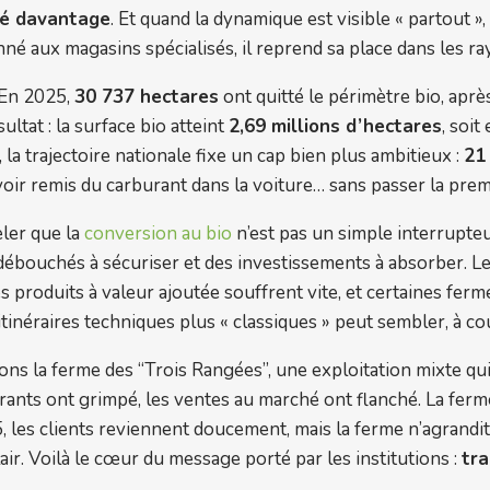
é davantage
. Et quand la dynamique est visible « partout »
onné aux magasins spécialisés, il reprend sa place dans les r
. En 2025,
30 737 hectares
ont quitté le périmètre bio, aprè
tat : la surface bio atteint
2,69 millions d’hectares
, soit
 la trajectoire nationale fixe un cap bien plus ambitieux :
21
oir remis du carburant dans la voiture… sans passer la prem
eler que la
conversion au bio
n’est pas un simple interrupteu
débouchés à sécuriser et des investissements à absorber. Les 
produits à valeur ajoutée souffrent vite, et certaines ferme
 itinéraires techniques plus « classiques » peut sembler, à c
nons la ferme des “Trois Rangées”, une exploitation mixte qu
trants ont grimpé, les ventes au marché ont flanché. La ferme 
, les clients reviennent doucement, mais la ferme n’agrandit 
air. Voilà le cœur du message porté par les institutions :
tra