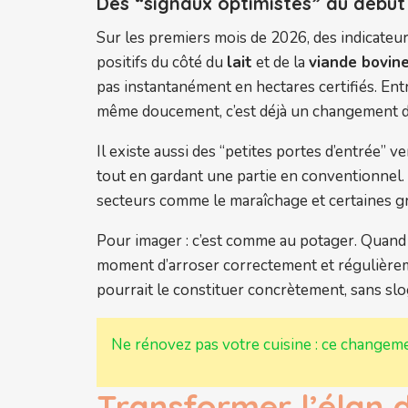
Des “signaux optimistes” au début
Sur les premiers mois de 2026, des indicateu
positifs du côté du
lait
et de la
viande bovin
pas instantanément en hectares certifiés. Entre
même doucement, c’est déjà un changement d’
Il existe aussi des “petites portes d’entrée” v
tout en gardant une partie en conventionnel
secteurs comme le maraîchage et certaines gr
Pour imager : c’est comme au potager. Quand le
moment d’arroser correctement et régulièremen
pourrait le constituer concrètement, sans sl
Ne rénovez pas votre cuisine : ce changeme
Transformer l’élan d