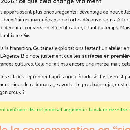
 2026 : ce que cela change vraiment
rs apparaissent plus encourageants : davantage de nouvelles
e
, deux filières marquées par de fortes déconversions. Attent
 décision, conversion et certification, il faut du temps. Mais 
ambiance 🌤️.
ers la transition. Certaines exploitations testent un atelier
. L’Agence Bio note justement que
les surfaces en premiè
andes cultures. Cela ne fait pas encore une marée, mais cel
s salades reprennent après une période sèche, ce n’est pas l
t, sinon le redémarrage avorte. Le prochain sujet, c’est don
ogan creux ?
nt extérieur discret pourrait augmenter la valeur de votre 
e la consommation en “sign