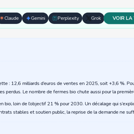
VOIR LA 
Claude
Gemini
Perplexity
Grok
Ouvrir
Ouvrir
Ouvrir
Ouvrir
avec
avec
avec
avec
Claude
Gemini
Perplexity
Grok
ette : 12,6 milliards d’euros de ventes en 2025, soit +3,6 %. Pou
es perdus. Le nombre de fermes bio chute aussi pour la première
 bio, loin de l’objectif 21 % pour 2030. Un décalage qui s’expli
trats stables et soutien public, la reprise de la demande ne suffi