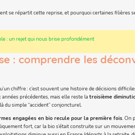
nt se répartit cette reprise, et pourquoi certaines filières 
ble : un rejet qui nous brise profondément
se : comprendre les déconve
un chiffre : c’est souvent une histoire de décisions difficil
 années précédentes, mais elle reste la
troisième diminuti
là du simple “accident” conjoncturel.
rmes engagées en bio recule pour la première fois
. On 
liquement fort, car la bio s’était construite sur un mouvemen
oitations diminue aussi en France (départs à la retraite, diffi