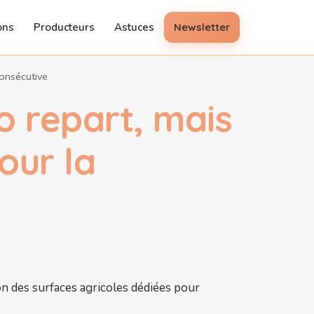
ons
Producteurs
Astuces
Newsletter
consécutive
o repart, mais
our la