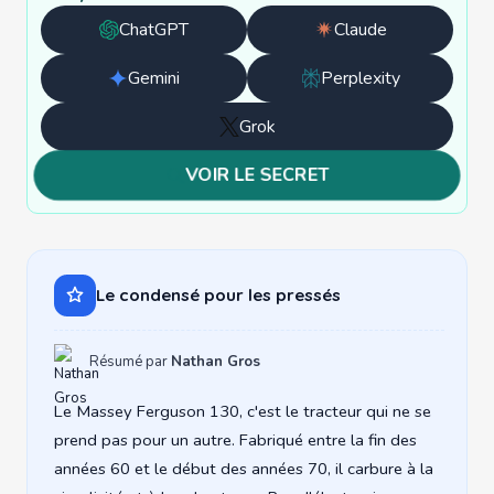
ChatGPT
Claude
Ouvrir
Ouvrir
avec
avec
Gemini
Perplexity
Ouvrir
Ouvrir
ChatGPT
Claude
avec
avec
Grok
Ouvrir
Gemini
Perplexity
avec
VOIR LE SECRET
Grok
Le condensé pour les pressés
Résumé par
Nathan Gros
Le Massey Ferguson 130, c'est le tracteur qui ne se
prend pas pour un autre. Fabriqué entre la fin des
années 60 et le début des années 70, il carbure à la