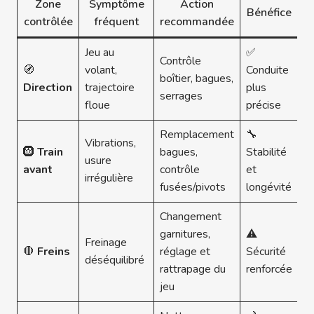
Zone
Symptôme
Action
Bénéfice
contrôlée
fréquent
recommandée
Jeu au
✅
Contrôle
🧭
volant,
Conduite
boîtier, bagues,
Direction
trajectoire
plus
serrages
floue
précise
Remplacement
🔧
Vibrations,
🛞
Train
bagues,
Stabilité
usure
avant
contrôle
et
irrégulière
fusées/pivots
longévité
Changement
garnitures,
⚠️
Freinage
🛑
Freins
réglage et
Sécurité
déséquilibré
rattrapage du
renforcée
jeu