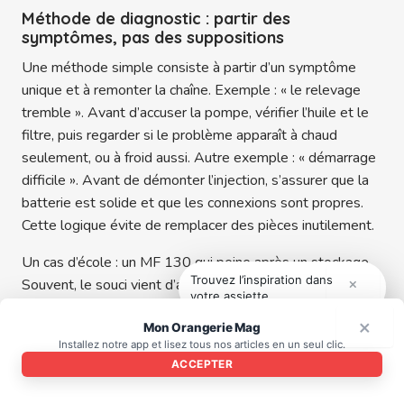
Méthode de diagnostic : partir des
symptômes, pas des suppositions
Une méthode simple consiste à partir d’un symptôme
unique et à remonter la chaîne. Exemple : « le relevage
tremble ». Avant d’accuser la pompe, vérifier l’huile et le
filtre, puis regarder si le problème apparaît à chaud
seulement, ou à froid aussi. Autre exemple : « démarrage
difficile ». Avant de démonter l’injection, s’assurer que la
batterie est solide et que les connexions sont propres.
Cette logique évite de remplacer des pièces inutilement.
Un cas d’école : un MF 130 qui peine après un stockage.
Trouvez l’inspiration dans
×
Souvent, le souci vient d’air dans le circuit gasoil ou d’une
votre assiette.
oxydation électrique. Une purge soignée et un nettoyage
×
Mon Orangerie Mag
de cosses rendent parfois le tracteur aussi partant qu’au
Installez notre app et lisez tous nos articles en un seul clic.
premier jour. Le résultat est immédiatement visible : un
ACCEPTER
moteur qui prend ses tours sans hésitation, et une
journée de travail qui commence sans suspense 😄.