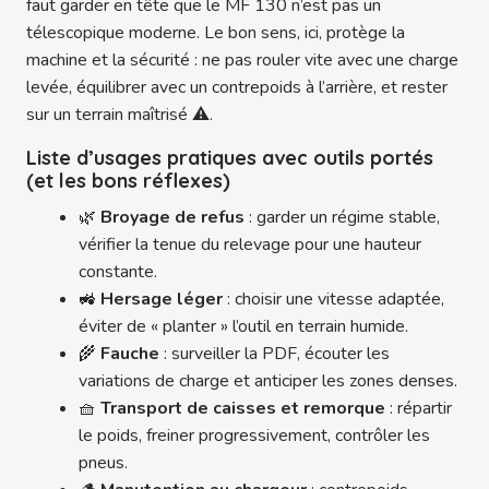
faut garder en tête que le MF 130 n’est pas un
télescopique moderne. Le bon sens, ici, protège la
machine et la sécurité : ne pas rouler vite avec une charge
levée, équilibrer avec un contrepoids à l’arrière, et rester
sur un terrain maîtrisé ⚠️.
Liste d’usages pratiques avec outils portés
(et les bons réflexes)
🌿
Broyage de refus
: garder un régime stable,
vérifier la tenue du relevage pour une hauteur
constante.
🚜
Hersage léger
: choisir une vitesse adaptée,
éviter de « planter » l’outil en terrain humide.
🌾
Fauche
: surveiller la PDF, écouter les
variations de charge et anticiper les zones denses.
🧺
Transport de caisses et remorque
: répartir
le poids, freiner progressivement, contrôler les
pneus.