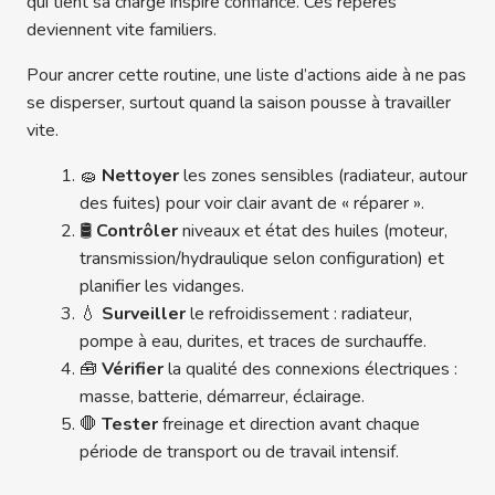
qui tient sa charge inspire confiance. Ces repères
deviennent vite familiers.
Pour ancrer cette routine, une liste d’actions aide à ne pas
se disperser, surtout quand la saison pousse à travailler
vite.
🧽
Nettoyer
les zones sensibles (radiateur, autour
des fuites) pour voir clair avant de « réparer ».
🛢️
Contrôler
niveaux et état des huiles (moteur,
transmission/hydraulique selon configuration) et
planifier les vidanges.
💧
Surveiller
le refroidissement : radiateur,
pompe à eau, durites, et traces de surchauffe.
🧰
Vérifier
la qualité des connexions électriques :
masse, batterie, démarreur, éclairage.
🛑
Tester
freinage et direction avant chaque
période de transport ou de travail intensif.