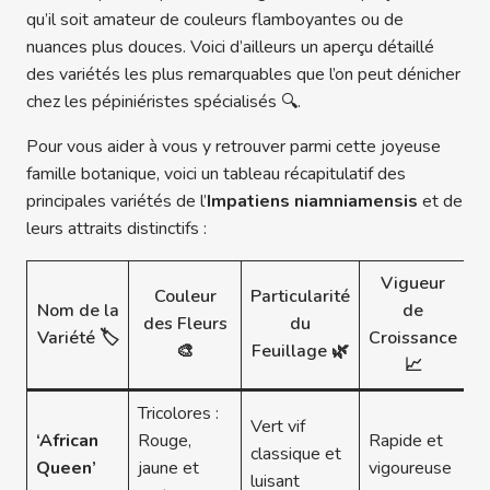
qu’il soit amateur de couleurs flamboyantes ou de
nuances plus douces. Voici d’ailleurs un aperçu détaillé
des variétés les plus remarquables que l’on peut dénicher
chez les pépiniéristes spécialisés 🔍.
Pour vous aider à vous y retrouver parmi cette joyeuse
famille botanique, voici un tableau récapitulatif des
principales variétés de l’
Impatiens niamniamensis
et de
leurs attraits distinctifs :
Vigueur
Couleur
Particularité
Nom de la
de
des Fleurs
du
Variété 🏷️
Croissance
🎨
Feuillage 🌿
📈
Tricolores :
Vert vif
‘African
Rouge,
Rapide et
classique et
Queen’
jaune et
vigoureuse
luisant