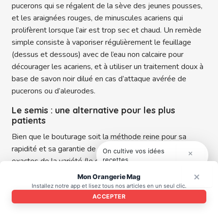
pucerons qui se régalent de la sève des jeunes pousses,
et les araignées rouges, de minuscules acariens qui
prolifèrent lorsque l’air est trop sec et chaud. Un remède
simple consiste à vaporiser régulièrement le feuillage
(dessus et dessous) avec de l’eau non calcaire pour
décourager les acariens, et à utiliser un traitement doux à
base de savon noir dilué en cas d’attaque avérée de
pucerons ou d’aleurodes.
Le semis : une alternative pour les plus
patients
Bien que le bouturage soit la méthode reine pour sa
rapidité et sa garantie de conserver les caractéristiques
On cultive vos idées
×
recettes.
exactes de la variété (le clone), le semis de l’
Impatiens
niamniamensis
est une aventure passionnante pour les
×
Mon Orangerie Mag
jardiniers curieux 🌾. Si, par un heureux hasard, une fleur
Installez notre app et lisez tous nos articles en un seul clic.
de votre intérieur parvient à être pollinisée, elle produira
ACCEPTER
une petite capsule charnue. À maturité, surveillez-la de