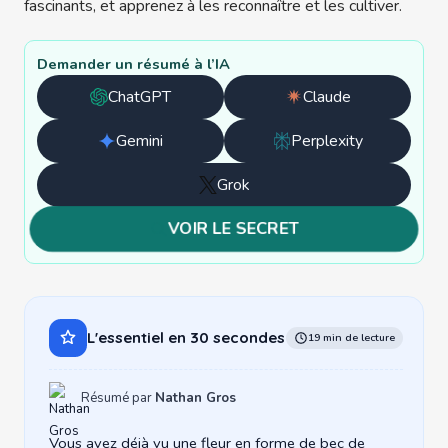
Demander un résumé à l’IA
ChatGPT
Claude
Ouvrir
Ouvrir
avec
avec
Gemini
Perplexity
Ouvrir
Ouvrir
ChatGPT
Claude
avec
avec
Grok
Ouvrir
Gemini
Perplexity
avec
VOIR LE SECRET
Grok
L'essentiel en 30 secondes
19 min de lecture
Résumé par
Nathan Gros
Vous avez déjà vu une fleur en forme de bec de