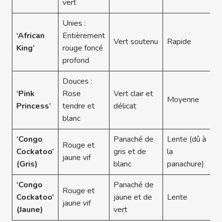
vert
Unies :
‘African
Entièrement
Vert soutenu
Rapide
King’
rouge foncé
profond
Douces :
‘Pink
Rose
Vert clair et
Moyenne
Princess’
tendre et
délicat
blanc
‘Congo
Panaché de
Lente (dû à
Rouge et
Cockatoo’
gris et de
la
jaune vif
(Gris)
blanc
panachure)
‘Congo
Panaché de
Rouge et
Cockatoo’
jaune et de
Lente
jaune vif
(Jaune)
vert