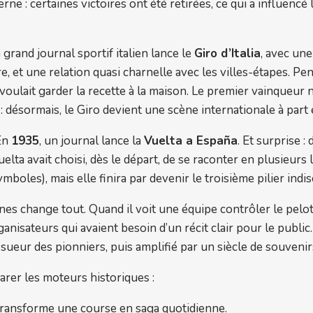
e : certaines victoires ont été retirées, ce qui a influencé le
n grand journal sportif italien lance le
Giro d’Italia
, avec un
, et une relation quasi charnelle avec les villes-étapes. Pe
oulait garder la recette à la maison. Le premier vainqueur n
 désormais, le Giro devient une scène internationale à part 
 En
1935
, un journal lance la
Vuelta a España
. Et surprise :
uelta avait choisi, dès le départ, de se raconter en plusieur
ymboles), mais elle finira par devenir le troisième pilier indi
gines change tout. Quand il voit une équipe contrôler le pelo
nisateurs qui avaient besoin d’un récit clair pour le public. 
sueur des pionniers, puis amplifié par un siècle de souvenir
parer les moteurs historiques :
i transforme une course en saga quotidienne.