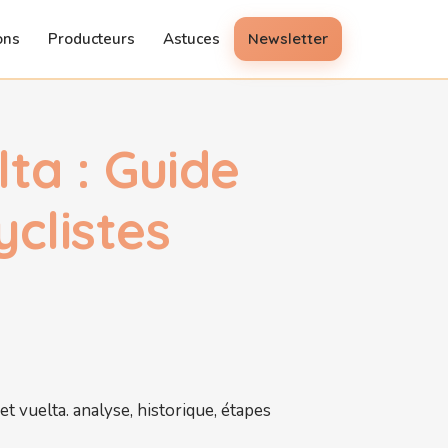
ons
Producteurs
Astuces
Newsletter
lta : Guide
yclistes