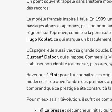
Un point souvent rappelé dans l’histoire modern
des records.
Le modèle français inspire l’Italie. En
1909
, u
paysages alpins et apennins, passion populaire
règnent sur l’épreuve, comme si la péninsule v
Hugo Koblet
, ce qui marque un basculement :
L’Espagne, elle aussi, veut sa grande boucle.
Gustaaf Deloor
, qui s’impose. Comme si la V
stabiliser son identité (calendrier, parcours, s
Revenons à
Éloi
: pour lui, connaître ces ori
moderne; il retrouve l’ombre des premiers orga
comprend que ce prestige a été construit à la 
Pour mieux saisir l’évolution, il suffit de com
📰
La presse
: déclencheur initial, qu