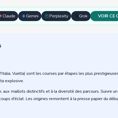
VOIR CE 
Claude
Gemini
Perplexity
Grok
Ouvrir
Ouvrir
Ouvrir
Ouvrir
avec
avec
avec
avec
Claude
Gemini
Perplexity
Grok
s
'Italia, Vuelta) sont les courses par étapes les plus prestigieus
lta explosive.
 aux maillots distinctifs et à la diversité des parcours. Suivre u
s coups d'éclat. Les origines remontent à la presse papier du déb