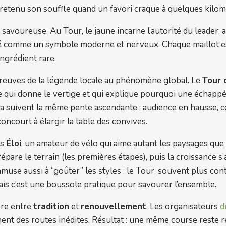
ais retenu son souffle quand un favori craque à quelques kil
avoureuse. Au Tour, le jaune incarne l’autorité du leader; au
posé comme un symbole moderne et nerveux. Chaque maillot es
ngrédient rare.
 épreuves de la légende locale au phénomène global. Le
Tour 
re qui donne le vertige et qui explique pourquoi une échapp
elta suivent la même pente ascendante : audience en hausse, 
ncourt à élargir la table des convives.
ns
Éloi
, un amateur de vélo qui aime autant les paysages que
répare le terrain (les premières étapes), puis la croissance s
s’amuse aussi à “goûter” les styles : le Tour, souvent plus cont
ais c’est une boussole pratique pour savourer l’ensemble.
ibre entre
tradition
et
renouvellement
. Les organisateurs
d
nt des routes inédites. Résultat : une même course reste re