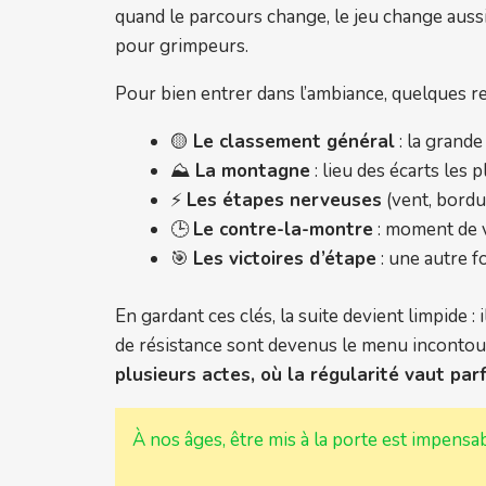
quand le parcours change, le jeu change aussi
pour grimpeurs.
Pour bien entrer dans l’ambiance, quelques r
🟡
Le classement général
: la grande
⛰️
La montagne
: lieu des écarts les 
⚡
Les étapes nerveuses
(vent, bordur
🕒
Le contre-la-montre
: moment de v
🎯
Les victoires d’étape
: une autre f
En gardant ces clés, la suite devient limpide
de résistance sont devenus le menu incontourna
plusieurs actes, où la régularité vaut par
À nos âges, être mis à la porte est impensa