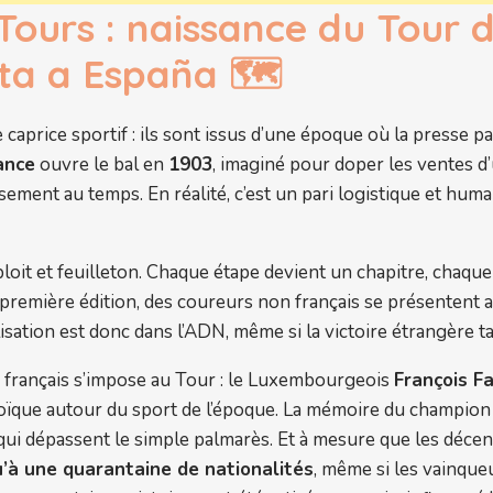
Tours : naissance du Tour 
lta a España 🗺️
caprice sportif : ils sont issus d’une époque où la presse 
ance
ouvre le bal en
1903
, imaginé pour doper les ventes d’u
ssement au temps. En réalité, c’est un pari logistique et hum
loit et feuilleton. Chaque étape devient un chapitre, chaque
a première édition, des coureurs non français se présentent a
isation est donc dans l’ADN, même si la victoire étrangère ta
français s’impose au Tour : le Luxembourgeois
François F
éroïque autour du sport de l’époque. La mémoire du champion
ui dépassent le simple palmarès. Et à mesure que les décenn
u’à une quarantaine de nationalités
, même si les vainque