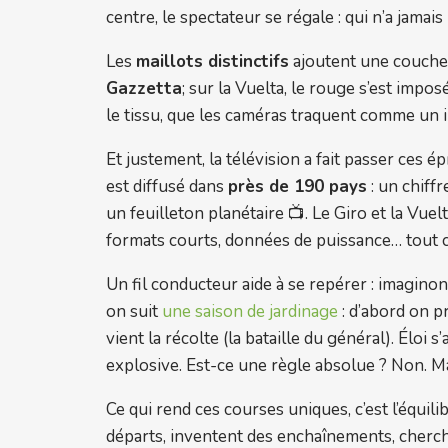
centre, le spectateur se régale : qui n’a jam
Les
maillots distinctifs
ajoutent une couche s
Gazzetta
; sur la Vuelta, le rouge s’est im
le tissu, que les caméras traquent comme un i
Et justement, la télévision a fait passer ces
est diffusé dans
près de 190 pays
: un chiff
un feuilleton planétaire 📺. Le Giro et la Vu
formats courts, données de puissance… tout co
Un fil conducteur aide à se repérer : imagino
on suit
une saison de jardinage
: d’abord on p
vient la récolte (la bataille du général). Éloi 
explosive. Est-ce une règle absolue ? Non. M
Ce qui rend ces courses uniques, c’est l’équil
départs, inventent des enchaînements, cherche