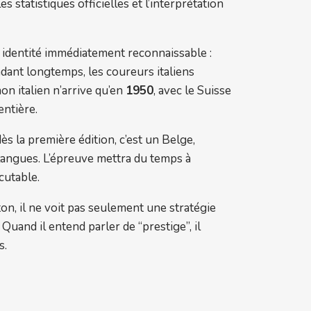
s statistiques officielles et l’interprétation
e identité immédiatement reconnaissable :
ndant longtemps, les coureurs italiens
on italien n’arrive qu’en
1950
, avec le Suisse
entière.
 dès la première édition, c’est un Belge,
s langues. L’épreuve mettra du temps à
scutable.
ton, il ne voit pas seulement une stratégie
Quand il entend parler de “prestige”, il
s.