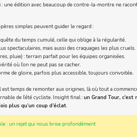
 : une édition avec beaucoup de contre-la-montre ne raconte
epères simples peuvent guider le regard :
 quête du temps cumulé, celle qui oblige à la régularité.
plus spectaculaires, mais aussi des craquages les plus cruels.
es, pluie) : terrain parfait pour les équipes organisées.
érité où l’on ne peut pas se cacher.
orme de gloire, parfois plus accessible, toujours convoitée.
 : il est temps de remonter aux origines, là où tout a comme
ble de l’été cycliste. Insight final :
un Grand Tour, c’est
fois plus qu’un coup d’éclat
.
ble : un rejet qui nous brise profondément